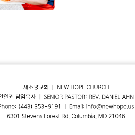
새소망교회 | NEW HOPE CHURCH
안인권 담임목사 | SENIOR PASTOR: REV. DANIEL AHN
Phon
e:
(443) 353-9191
| Email:
info@newhope.us
6301 Stevens Forest Rd. Columbia, MD 21046