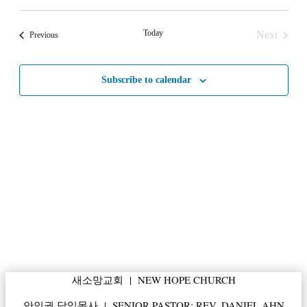
Select
date.
Today
Next
Events
Previous
Events
Subscribe to calendar
새소망교회 | NEW HOPE CHURCH
안인권 담임목사 | SENIOR PASTOR: REV. DANIEL AHN